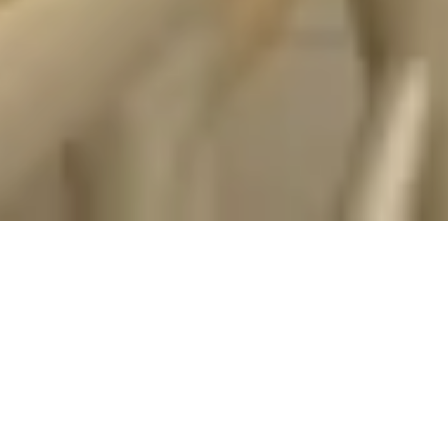
95 SQM
|
2 - 5 PERSONS
Holiday Home
Residence Superior
with 3 Bedrooms