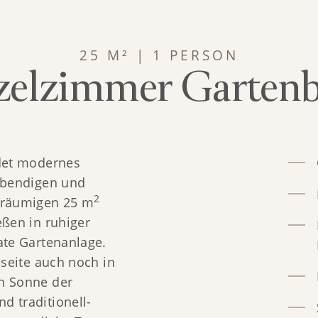
25 M²
|
1 PERSON
zelzimmer Gartenb
det modernes 
ebendigen und 
2
ßräumigen 25 m
ßen in ruhiger 
te Gartenanlage. 
seite auch noch in 
n Sonne der 
 traditionell-