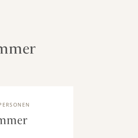
immer
2 PERSONEN
immer