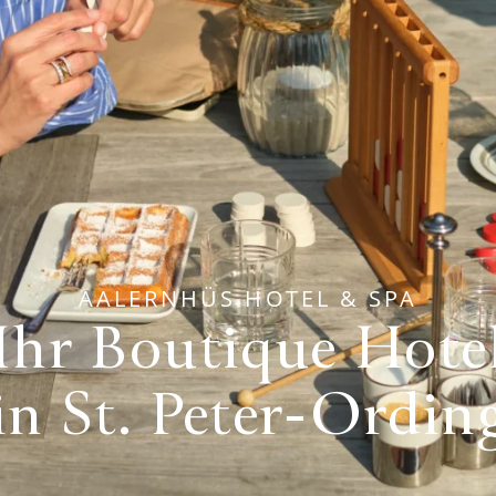
AALERNHÜS HOTEL & SPA
Ihr Boutique Hote
in St. Peter-Ordin