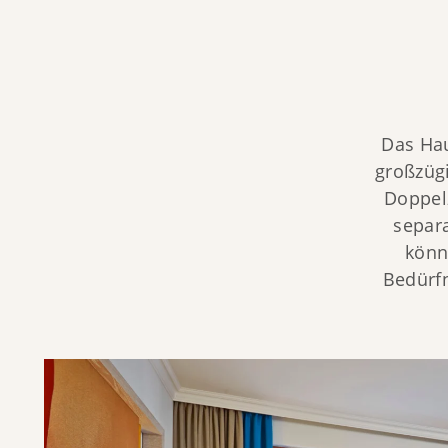
Das Hau
großzüg
Doppel
separ
könn
Bedürf