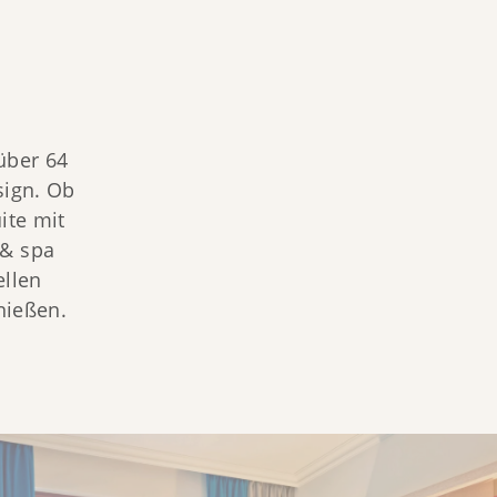
über 64 
ign. Ob 
te mit 
& spa 
llen 
ießen. 